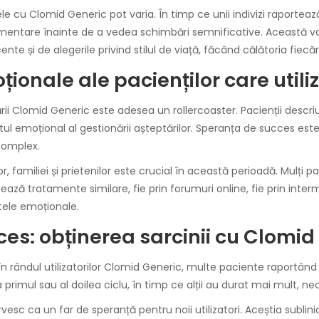
e cu Clomid Generic pot varia. În timp ce unii indivizi raportează
imentare înainte de a vedea schimbări semnificative. Această var
ente și de alegerile privind stilul de viață, făcând călătoria fiecă
oționale ale pacienților care uti
ării Clomid Generic este adesea un rollercoaster. Pacienții descri
ul emoțional al gestionării așteptărilor. Speranța de succes es
complex.
lor, familiei și prietenilor este crucial în această perioadă. Mulț
ează tratamente similare, fie prin forumuri online, fie prin inter
utele emoționale.
ces: obținerea sarcinii cu Clomid
 rândul utilizatorilor Clomid Generic, multe paciente raportând 
 primul sau al doilea ciclu, în timp ce alții au durat mai mult, ne
esc ca un far de speranță pentru noii utilizatori. Aceștia sublini