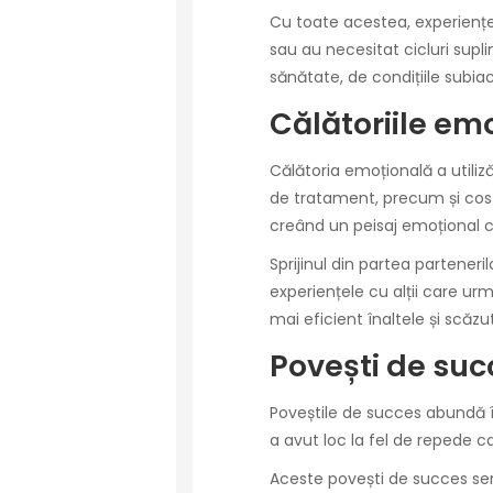
Cu toate acestea, experiențel
sau au necesitat cicluri supl
sănătate, de condițiile subiac
Călătoriile em
Călătoria emoțională a utiliz
de tratament, precum și cost
creând un peisaj emoțional 
Sprijinul din partea parteneri
experiențele cu alții care urm
mai eficient înaltele și scăz
Povești de suc
Poveștile de succes abundă în
a avut loc la fel de repede ca
Aceste povești de succes serv