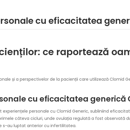
ersonale cu eficacitatea gene
cienților: ce raportează o
onale și a perspectivelor de la pacienții care utilizează Clomid 
sonale cu eficacitatea generică
t experiențele personale cu Clomid Generic, subliniind eficacitatea
primele câteva cicluri, unde ovulația regulată a fost observată d
s-au luptat anterior cu infertilitatea.