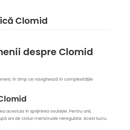
rică Clomid
amenii despre Clomid
Generic în timp ce navighează în complexitățile
 Clomid
 acestuia în sprijinirea ovulației. Pentru unii,
upă ani de cicluri menstruale neregulate. Acest lucru