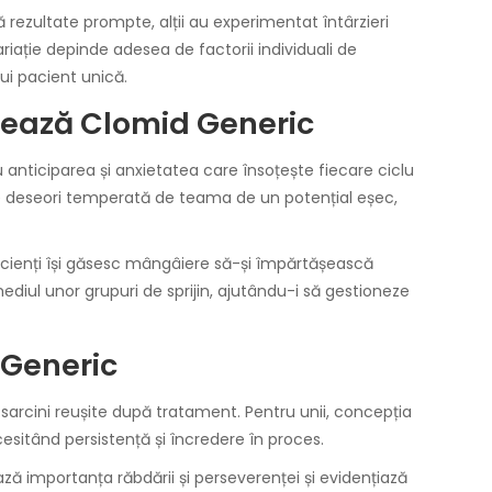
 rezultate prompte, alții au experimentat întârzieri
iație depinde adesea de factorii individuali de
rui pacient unică.
lizează Clomid Generic
u anticiparea și anxietatea care însoțește fiecare ciclu
te deseori temperată de teama de un potențial eșec,
i pacienți își găsesc mângâiere să-și împărtășească
mediul unor grupuri de sprijin, ajutându-i să gestioneze
 Generic
sarcini reușite după tratament. Pentru unii, concepția
cesitând persistență și încredere în proces.
ază importanța răbdării și perseverenței și evidențiază