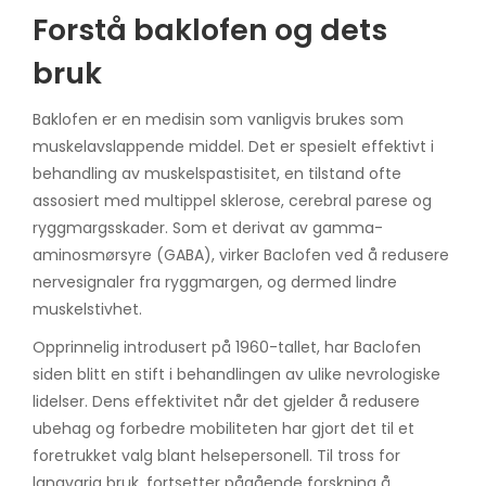
Forstå baklofen og dets
bruk
Baklofen er en medisin som vanligvis brukes som
muskelavslappende middel. Det er spesielt effektivt i
behandling av muskelspastisitet, en tilstand ofte
assosiert med multippel sklerose, cerebral parese og
ryggmargsskader. Som et derivat av gamma-
aminosmørsyre (GABA), virker Baclofen ved å redusere
nervesignaler fra ryggmargen, og dermed lindre
muskelstivhet.
Opprinnelig introdusert på 1960-tallet, har Baclofen
siden blitt en stift i behandlingen av ulike nevrologiske
lidelser. Dens effektivitet når det gjelder å redusere
ubehag og forbedre mobiliteten har gjort det til et
foretrukket valg blant helsepersonell. Til tross for
langvarig bruk, fortsetter pågående forskning å