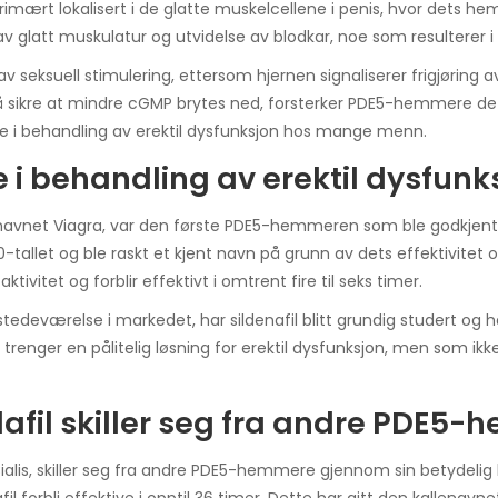
imært lokalisert i de glatte muskelcellene i penis, hvor dets he
 glatt muskulatur og utvidelse av blodkar, noe som resulterer i ø
eksuell stimulering, ettersom hjernen signaliserer frigjøring av
sikre at mindre cGMP brytes ned, forsterker PDE5-hemmere de n
e i behandling av erektil dysfunksjon hos mange menn.
le i behandling av erektil dysfunk
enavnet Viagra, var den første PDE5-hemmeren som ble godkjent fo
0-tallet og ble raskt et kjent navn på grunn av dets effektivitet 
tivitet og forblir effektivt i omtrent fire til seks timer.
stedeværelse i markedet, har sildenafil blitt grundig studert og ha
renger en pålitelig løsning for erektil dysfunksjon, men som ikke de
afil skiller seg fra andre PDE5
alis, skiller seg fra andre PDE5-hemmere gjennom sin betydelig le