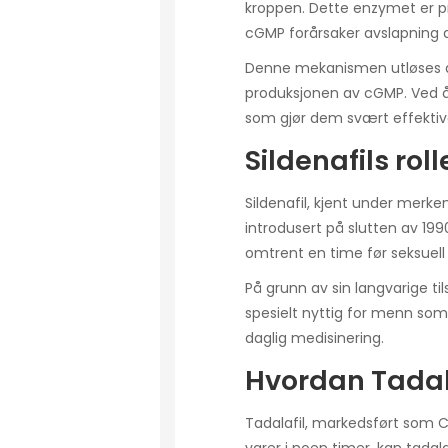
kroppen. Dette enzymet er pr
cGMP forårsaker avslapning av
Denne mekanismen utløses av s
produksjonen av cGMP. Ved å 
som gjør dem svært effektiv
Sildenafils rol
Sildenafil, kjent under merk
introdusert på slutten av 199
omtrent en time før seksuell ak
På grunn av sin langvarige til
spesielt nyttig for menn som t
daglig medisinering.
Hvordan Tadal
Tadalafil, markedsført som Ci