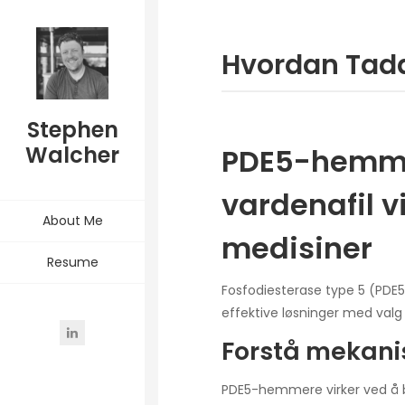
Hvordan Tada
Stephen
Walcher
PDE5-hemmere
vardenafil v
About Me
medisiner
Resume
Fosfodiesterase type 5 (PDE5)
effektive løsninger med val
Forstå mekan
PDE5-hemmere virker ved å b