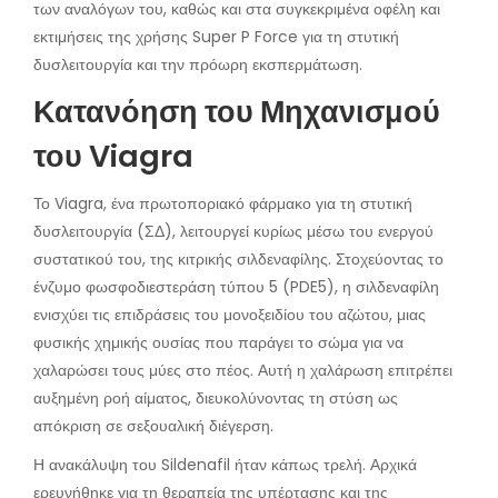
των αναλόγων του, καθώς και στα συγκεκριμένα οφέλη και
εκτιμήσεις της χρήσης Super P Force για τη στυτική
δυσλειτουργία και την πρόωρη εκσπερμάτωση.
Κατανόηση του Μηχανισμού
του Viagra
Το Viagra, ένα πρωτοποριακό φάρμακο για τη στυτική
δυσλειτουργία (ΣΔ), λειτουργεί κυρίως μέσω του ενεργού
συστατικού του, της κιτρικής σιλδεναφίλης. Στοχεύοντας το
ένζυμο φωσφοδιεστεράση τύπου 5 (PDE5), η σιλδεναφίλη
ενισχύει τις επιδράσεις του μονοξειδίου του αζώτου, μιας
φυσικής χημικής ουσίας που παράγει το σώμα για να
χαλαρώσει τους μύες στο πέος. Αυτή η χαλάρωση επιτρέπει
αυξημένη ροή αίματος, διευκολύνοντας τη στύση ως
απόκριση σε σεξουαλική διέγερση.
Η ανακάλυψη του Sildenafil ήταν κάπως τρελή. Αρχικά
ερευνήθηκε για τη θεραπεία της υπέρτασης και της