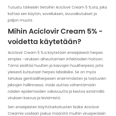
Tutustu tärkeisiin tietoihin Aciclovir Cream 5 %:sta, joka
kattaa sen käytön, sovelluksen, sivuvaikutukset ja
paljon muuta.
Mihin Aciclovir Cream 5% -
voidetta käytetään?
Aciclovir Cream 5 %:a käytetään ensisijaisesti herpes
simplex -viruksen aiheuttamien infektioiden hoitoon.
Tämä sisältää huulten ja kasvojen huuliherpesä, joita
yleisesti kutsutaan herpes labialisiksi. Se on myös
tehokas genitaaliherpesen ensimmäisten ja toistuvien
jaksojen hallinnassa. Voide auttaa vähentämään
näiden epidemioiden vakavuutta ja kestoa estämällä
viruksen kasvua ja leviämistä.
Sen ensisijaisten käyttötarkoitusten lisäksi Aciclovir
Creamia voidaan joskus määrätä muihin virusperäisiin