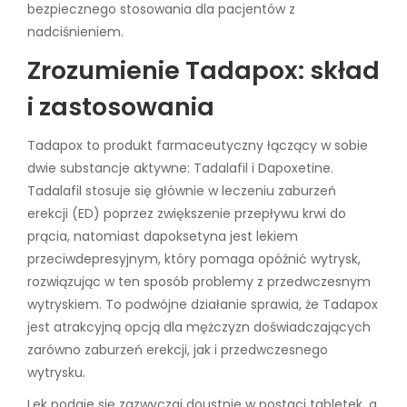
bezpiecznego stosowania dla pacjentów z
nadciśnieniem.
Zrozumienie Tadapox: skład
i zastosowania
Tadapox to produkt farmaceutyczny łączący w sobie
dwie substancje aktywne: Tadalafil i Dapoxetine.
Tadalafil stosuje się głównie w leczeniu zaburzeń
erekcji (ED) poprzez zwiększenie przepływu krwi do
prącia, natomiast dapoksetyna jest lekiem
przeciwdepresyjnym, który pomaga opóźnić wytrysk,
rozwiązując w ten sposób problemy z przedwczesnym
wytryskiem. To podwójne działanie sprawia, że ​​Tadapox
jest atrakcyjną opcją dla mężczyzn doświadczających
zarówno zaburzeń erekcji, jak i przedwczesnego
wytrysku.
Lek podaje się zazwyczaj doustnie w postaci tabletek, a