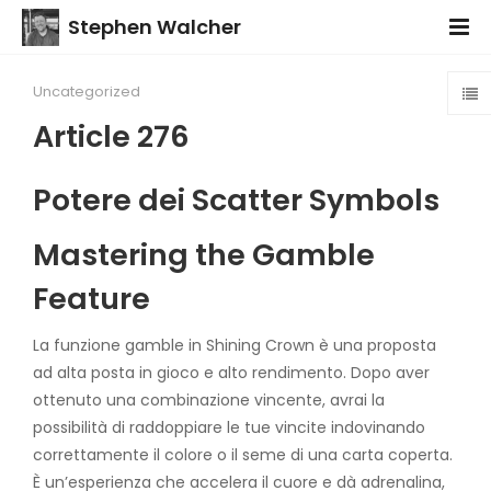
Stephen Walcher
Uncategorized
Article 276
Potere dei Scatter Symbols
Mastering the Gamble
Feature
La funzione gamble in Shining Crown è una proposta
ad alta posta in gioco e alto rendimento. Dopo aver
ottenuto una combinazione vincente, avrai la
possibilità di raddoppiare le tue vincite indovinando
correttamente il colore o il seme di una carta coperta.
È un’esperienza che accelera il cuore e dà adrenalina,